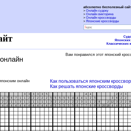
абсолютно бесполезный сайт
>
Онлайн судоку
>
Онлайн викторина
>
Онлайн кроссворды
>
Японские кроссворды
айт
Судо
Японских
Классических 
Вам понравился этот японский крос
 онлайн
японским онлайн
Как пользоваться японским кроссво
Как решать японские кроссворды
3
3
3
3
3
5
4
4
2
2
3
4
7
6
7
1
1
2
2
2
2
2
5
5
5
5
5
4
4
4
1
2
5
3
6
2
2
2
2
1
1
3
1
1
1
1
1
1
3
2
2
2
2
2
2
3
1
1
2
8
2
12
3
2
2
4
4
4
4
4
4
4
4
4
4
4
4
5
5
5
5
5
6
7
7
6
9
9
20
18
4
4
3
1