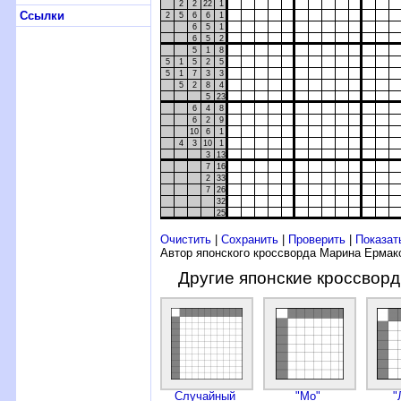
2
2
22
1
Ссылки
2
5
6
6
1
6
5
1
6
5
2
5
1
8
5
1
5
2
5
5
1
7
3
3
5
2
8
4
5
23
6
4
8
6
2
9
10
6
1
4
3
10
1
3
13
7
16
2
33
7
26
32
25
Очистить
|
Сохранить
|
Проверить
|
Показат
Автор японского кроссворда Марина Ермак
Другие японские кроссвор
Случайный
"Мо"
"