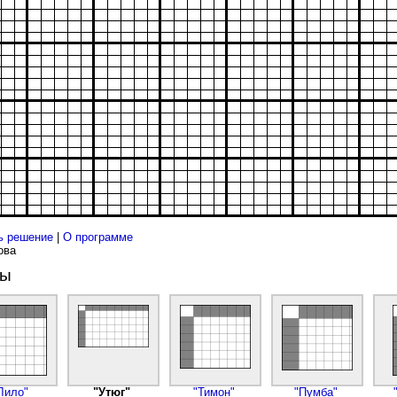
ь решение
|
О программе
ова
ды
Лило"
"Утюг"
"Тимон"
"Пумба"