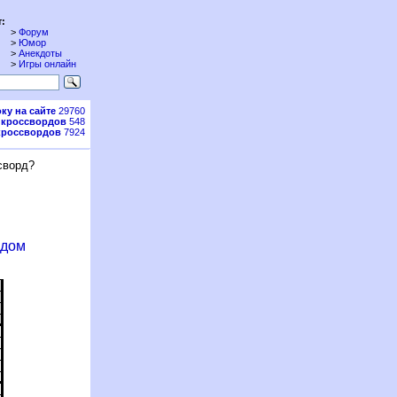
:
>
Форум
>
Юмор
>
Анекдоты
>
Игры онлайн
ку на сайте
29760
 кроссвордов
548
кроссвордов
7924
сворд?
рдом
9
4