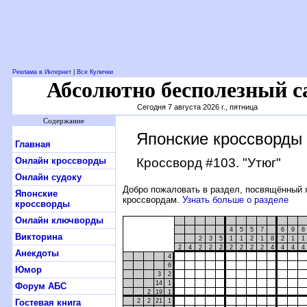
Реклама в Интернет
|
Все Кулички
Абсолютно бесполезный с
Сегодня 7 августа 2026 г., пятница
Содержание
Японские кроссворды
Главная
Онлайн кроссворды
Кроссворд #103
. "Утюг"
Онлайн судоку
Добро пожаловать в раздел, посвящённый 
Японские
кроссвордам.
Узнать больше о разделе
кроссворды
Онлайн ключворды
4
5
5
7
6
9
8
Викторина
2
3
5
1
1
2
1
8
2
1
1
2
4
2
2
2
2
2
2
2
4
4
4
4
Анекдоты
4
6
Юмор
3
2
14
1
Форум АБС
2
19
1
Гостевая книга
2
2
21
1