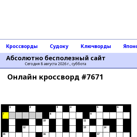
Кроссворды
Судоку
Ключворды
Япон
Абсолютно бесполезный сайт
Сегодня 8 августа 2026 г., суббота
Онлайн кроссворд #7671
1
2
3
4
5
6
7
8
9
10
11
12
13
14
15
16
17