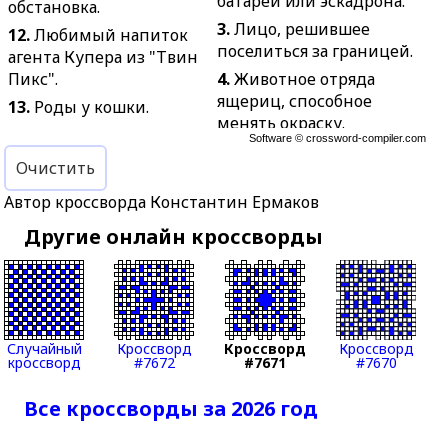
батареи или эскадрона.
обстановка.
3.
Лицо, решившее
12.
Любимый напиток
поселиться за границей.
агента Купера из "Твин
Пикс".
4.
Животное отряда
ящериц, способное
13.
Роды у кошки.
менять окраску.
15.
Кельтский мудрец.
Software ©
crossword-compiler.com
5.
Лопатка с загнутыми
16.
Военнослужащий,
Очистить
кверху боковыми
ведущий огонь из танка
краями.
Автор кроссворда Константин Ермаков
или с самолёта.
6.
Мешок из шкуры
Другие онлайн кроссворды
17.
Лицо, ответственное
животного для хранения
за ежедневный уход и
вина и других
присмотр за лошадьми.
жидкостей.
18.
Водяные капли,
10.
Пробное задание,
осаждающиеся на земле
исследование,
Случайный
Кроссворд
Кроссворд
Кроссворд
и растениях при
испытание.
кроссворд
#7672
#7671
#7670
понижении
11.
Топливо,
температуры.
Все кроссворды за 2026 год
используемое в
20.
Отрицательно
производстве чугуна.
заряженная частица.