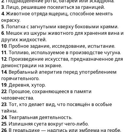
2
. Подразделение роты, батареи или эскадрона.
видение.
какого-нибудь явления
3
. Лицо, решившее поселиться за границей.
экспериментальным
50.
На
4
. Животное отряда ящериц, способное менять
путём.
североамериканском
окраску.
западе: пастух,
40.
Небольшое судно для
5
. Лопатка с загнутыми кверху боковыми краями.
объезжающий стада
прогулок, спорта.
6
. Мешок из шкуры животного для хранения вина и
верхом.
41.
Резкое изменение
других жидкостей.
чего-нибудь.
10
. Пробное задание, исследование, испытание.
11
. Топливо, используемое в производстве чугуна.
43.
Револьвер с
12
. Произведение искусства, предназначенное для
вращающимся
демонстрации на экране.
барабаном.
14
. Вербальный аперитив перед употреблением
45.
Походный аксессуар
горячительного.
Гэндальфа.
19
. Деревня, хутор.
22
. Прошлое, сохраняющееся в памяти
человечества.
23
. Тот, кто делает вид, что посвящён в особые
тайны.
24
. Театральная деятельность.
25
. Излишняя суета вокруг чего-либо.
26
. В геральдике — надпись или эмблема на гербе.