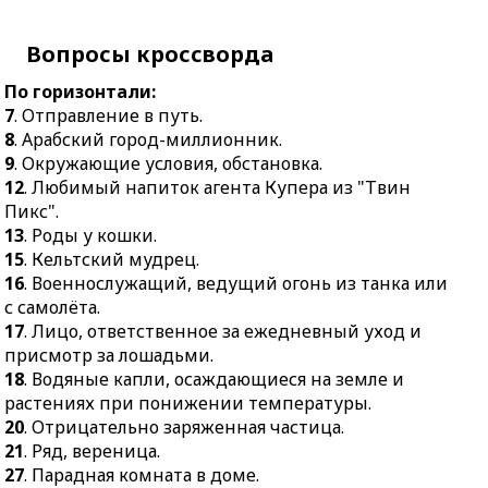
12.
Произведение
21.
Ряд, вереница.
искусства,
Вопросы кроссворда
27.
Парадная комната в
предназначенное для
доме.
демонстрации на
По горизонтали:
экране.
28.
Плечевой ремень для
7
. Отправление в путь.
ношения холодного
8
. Арабский город-миллионник.
14.
Вербальный
оружия.
9
. Окружающие условия, обстановка.
аперитив перед
12
. Любимый напиток агента Купера из "Твин
употреблением
29.
Специальным
Пикс".
горячительного.
образом запеченная
13
. Роды у кошки.
свинина.
19.
Деревня, хутор.
15
. Кельтский мудрец.
30.
Мера, степень
22.
Прошлое,
16
. Военнослужащий, ведущий огонь из танка или
неопределённости
сохраняющееся в памяти
с самолёта.
ситуации.
человечества.
17
. Лицо, ответственное за ежедневный уход и
33.
Мужчина по
23.
Тот, кто делает вид,
присмотр за лошадьми.
отношению к своим
что посвящён в особые
18
. Водяные капли, осаждающиеся на земле и
детям.
тайны.
растениях при понижении температуры.
35.
Способ спортивного
20
. Отрицательно заряженная частица.
24.
Театральная
плавания на груди.
21
. Ряд, вереница.
деятельность.
27
. Парадная комната в доме.
36.
Поле, вспаханное с
25.
Излишняя суета