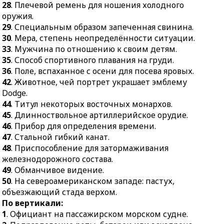
28
. Плечевой ремень для ношения холодного
осени для посева
вокруг чего-либо.
оружия.
яровых.
26.
В геральдике —
29
. Специальным образом запеченная свинина.
42.
Животное, чей
надпись или эмблема на
30
. Мера, степень неопределённости ситуации.
портрет украшает
гербе.
33
. Мужчина по отношению к своим детям.
эмблему Dodge.
31.
Неписаный закон в
35
. Способ спортивного плавания на груди.
44.
Титул некоторых
поведении, в быту.
36
. Поле, вспаханное с осени для посева яровых.
восточных монархов.
42
. Животное, чей портрет украшает эмблему
32.
Средневековый
Dodge.
45.
Длинноствольное
диктор новостей.
44
. Титул некоторых восточных монархов.
артиллерийское орудие.
34.
Мастер,
45
. Длинноствольное артиллерийское орудие.
46.
Прибор для
вырабатывающий
46
. Прибор для определения времени.
определения времени.
материалы для шитья.
47
. Стальной гибкий канат.
47.
Стальной гибкий
37.
Тело, поперечные
48
. Приспособление для затормаживания
канат.
размеры которого
железнодорожного состава.
заметно меньше
48.
Приспособление для
49
. Обманчивое видение.
продольного.
затормаживания
50
. На североамериканском западе: пастух,
железнодорожного
объезжающий стада верхом.
38.
Обезьяна из рода
состава.
По вертикали:
собакообразных.
1
. Официант на пассажирском морском судне.
49.
Обманчивое
39.
Воспроизведение