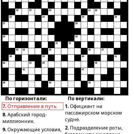
18
19
20
21
22
23
24
25
26
27
28
29
30
31
32
33
34
35
36
37
38
39
40
41
42
43
44
45
46
47
48
49
50
По горизонтали:
По вертикали:
7.
Отправление в путь.
1.
Официант на
пассажирском морском
8.
Арабский город-
судне.
миллионник.
2.
Подразделение роты,
9.
Окружающие условия,