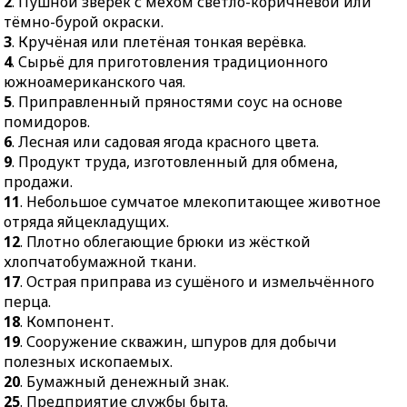
2
. Пушной зверёк с мехом светло-коричневой или
42.
У верующих: день
митинг.
тёмно-бурой окраски.
накануне Рождества.
3
. Кручёная или плетёная тонкая верёвка.
4
. Сырьё для приготовления традиционного
южноамериканского чая.
5
. Приправленный пряностями соус на основе
помидоров.
6
. Лесная или садовая ягода красного цвета.
9
. Продукт труда, изготовленный для обмена,
продажи.
11
. Небольшое сумчатое млекопитающее животное
отряда яйцекладущих.
12
. Плотно облегающие брюки из жёсткой
хлопчатобумажной ткани.
17
. Острая приправа из сушёного и измельчённого
перца.
18
. Компонент.
19
. Сооружение скважин, шпуров для добычи
полезных ископаемых.
20
. Бумажный денежный знак.
25
. Предприятие службы быта.