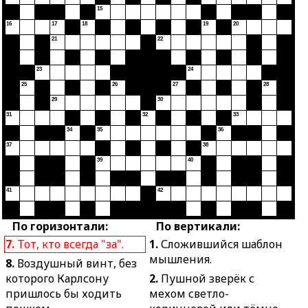
15
16
17
18
19
20
21
22
23
24
25
26
27
28
29
30
31
32
33
34
35
36
37
38
39
40
41
42
По горизонтали:
По вертикали:
7.
Тот, кто всегда "за".
1.
Сложившийся шаблон
мышления.
8.
Воздушный винт, без
которого Карлсону
2.
Пушной зверёк с
пришлось бы ходить
мехом светло-