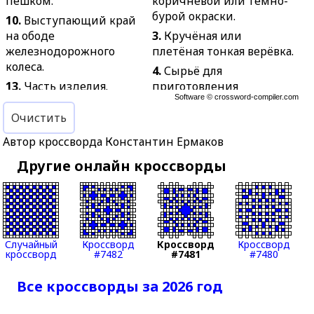
пешком.
коричневой или тёмно-
бурой окраски.
10.
Выступающий край
на ободе
3.
Кручёная или
железнодорожного
плетёная тонкая верёвка.
колеса.
4.
Сырьё для
13.
Часть изделия.
приготовления
Software ©
crossword-compiler.com
традиционного
14.
Музыкант.
южноамериканского чая.
Очистить
15.
Взрывчатое
5.
Приправленный
вещество.
Автор кроссворда Константин Ермаков
пряностями соус на
16.
Отрезок времени в
Другие онлайн кроссворды
основе помидоров.
развитии какого-либо
6.
Лесная или садовая
процесса.
ягода красного цвета.
20.
Морское
9.
Продукт труда,
двухмачтовое парусное
изготовленный для
судно.
Случайный
Кроссворд
Кроссворд
Кроссворд
обмена, продажи.
кроссворд
#7482
#7481
#7480
21.
Первый шейный
11.
Небольшое сумчатое
позвонок,
Все кроссворды за 2026 год
млекопитающее
сочленяющийся с
животное отряда
черепом.