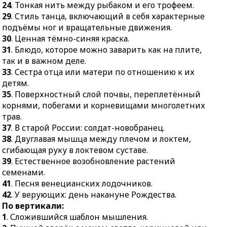
33.
Сестра отца или
24
. Тонкая нить между рыбаком и его трофеем.
матери по отношению к
27.
Суждение о чём-
29
. Стиль танца, включающий в себя характерные
их детям.
нибудь, выраженное в
подъёмы ног и вращательные движения.
словах.
35.
Поверхностный слой
30
. Ценная тёмно-синяя краска.
почвы, переплетённый
28.
Чувство неприязни,
31
. Блюдо, которое можно заварить как на плите,
корнями, побегами и
нерасположения.
так и в важном деле.
корневищами
33
. Сестра отца или матери по отношению к их
32.
Участник
многолетних трав.
детям.
спортивных
35
. Поверхностный слой почвы, переплетённый
37.
В старой России:
соревнований в одной
корнями, побегами и корневищами многолетних
солдат-новобранец.
из младших возрастных
трав.
групп.
38.
Двуглавая мышца
37
. В старой России: солдат-новобранец.
между плечом и локтем,
34.
Сорт винограда.
38
. Двуглавая мышца между плечом и локтем,
сгибающая руку в
36.
Сладкое блюдо с
сгибающая руку в локтевом суставе.
локтевом суставе.
добавлением крахмала.
39
. Естественное возобновление растений
39.
Естественное
семенами.
39.
Выражение
возобновление
41
. Песня венецианских лодочников.
недовольства или
растений семенами.
42
. У верующих: день накануне Рождества.
досады в форме
По вертикали:
41.
Песня венецианских
протяжного звука.
1
. Сложившийся шаблон мышления.
лодочников.
40.
Древнерусский