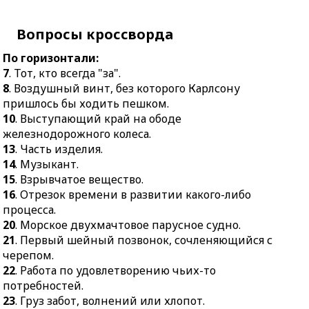
яйцекладущих.
22.
Работа по
12.
Плотно облегающие
удовлетворению чьих-
Вопросы кроссворда
брюки из жёсткой
то потребностей.
хлопчатобумажной
По горизонтали:
23.
Груз забот, волнений
ткани.
7
. Тот, кто всегда "за".
или хлопот.
8
. Воздушный винт, без которого Карлсону
17.
Острая приправа из
24.
Тонкая нить между
пришлось бы ходить пешком.
сушёного и
рыбаком и его трофеем.
10
. Выступающий край на ободе
измельчённого перца.
29.
Стиль танца,
железнодорожного колеса.
18.
Компонент.
включающий в себя
13
. Часть изделия.
19.
Сооружение
характерные подъёмы
14
. Музыкант.
скважин, шпуров для
ног и вращательные
15
. Взрывчатое вещество.
добычи полезных
движения.
16
. Отрезок времени в развитии какого-либо
ископаемых.
процесса.
30.
Ценная тёмно-синяя
20.
Бумажный
20
. Морское двухмачтовое парусное судно.
краска.
денежный знак.
21
. Первый шейный позвонок, сочленяющийся с
31.
Блюдо, которое
черепом.
25.
Предприятие службы
можно заварить как на
22
. Работа по удовлетворению чьих-то
быта.
плите, так и в важном
потребностей.
деле.
26.
Старинное гребное
23
. Груз забот, волнений или хлопот.
военное судно.