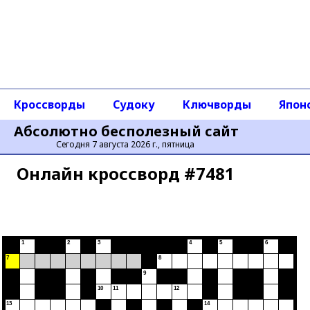
Кроссворды
Судоку
Ключворды
Япон
Абсолютно бесполезный сайт
Сегодня 7 августа 2026 г., пятница
Онлайн кроссворд #7481
1
2
3
4
5
6
7
8
9
10
11
12
13
14