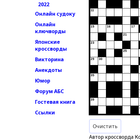
2022
11
Онлайн судоку
Онлайн
15
16
17
ключворды
21
Японские
23
кроссворды
25
Викторина
29
30
Анекдоты
35
Юмор
Форум АБС
39
Гостевая книга
Ссылки
Очистить
Автор кроссворда К