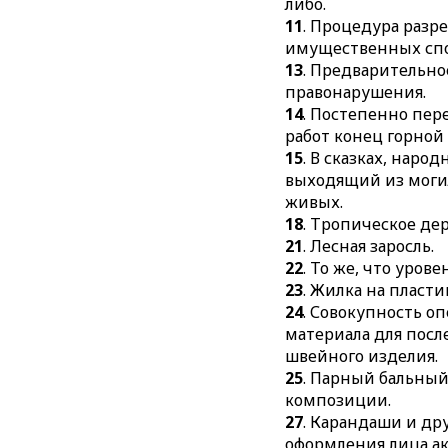
либо.
11
. Процедура раз
имущественных спо
13
. Предварительно
правонарушения.
14
. Постепенно пе
работ конец горной
15
. В сказках, наро
выходящий из моги
живых.
18
. Тропическое де
21
. Лесная заросль.
22
. То же, что урове
23
. Жилка на пласти
24
. Совокупность о
материала для пос
швейного изделия.
25
. Парный бальный
композиции.
27
. Карандаши и др
оформления лица ак