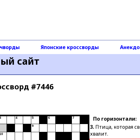
чворды
Японские кроссворды
Анекд
ный сайт
оссворд #7446
По горизонтали:
3
4
5
6
7
3.
Птица, которая св
9
хвалит.
10