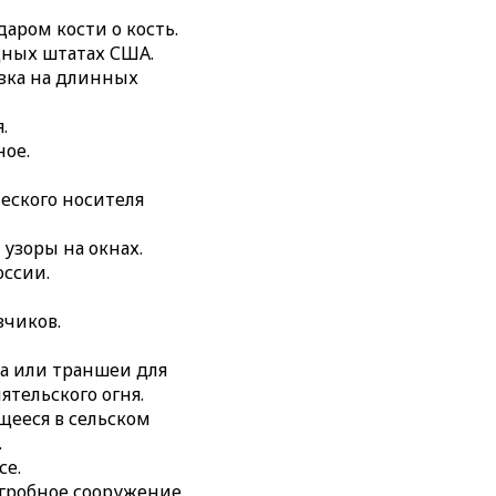
е надгробное
даром кости о кость.
 приём в искусстве,
дных штатах США.
езмерном
озка на длинных
азывать воздействие
.
й литературы.
мвол, используемый в
ное.
имических и других
еского носителя
ния температуры.
узоры на окнах.
е.
оссии.
зчиков.
па или траншеи для
тельского огня.
щееся в сельском
.
се.
гробное сооружение.