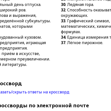
альный день отпуска.
30
. Ледяная гора.
еширокий ров.
32
. Способность оказыва
лова и выражения,
окружающих.
ределённой субкультуры.
33
. Графический символ
анатов, которыми
математических, химиче
формулах.
орудованный кузовом.
34
. Единица измерения 
 предприятия, играющая
37
. Лёгкое пирожное.
 предприятия.
 приём в искусстве,
змерном преувеличении.
й литературы.
россворд
азать/скрыть ответы на кроссворд
россворды по электронной почте