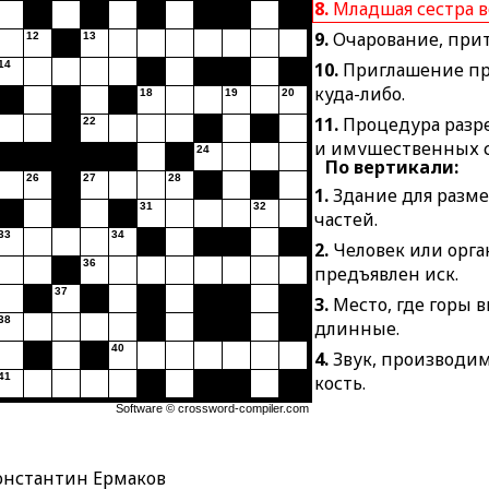
8.
Младшая сестра в
9.
Очарование, прит
12
13
14
10.
Приглашение пр
куда-либо.
18
19
20
11.
Процедура разр
22
и имущественных с
24
По вертикали:
13.
Предварительно
26
27
28
1.
Здание для разм
правонарушения.
31
32
частей.
14.
Постепенно пе
33
34
2.
Человек или орг
работ конец горной
36
предъявлен иск.
15.
В сказках, наро
37
3.
Место, где горы в
оборотень, выходя
38
длинные.
сосущий кровь жив
40
4.
Звук, производи
18.
Тропическое де
41
кость.
стволом.
Software ©
crossword-compiler.com
5.
Конный пастух в
21.
Лесная заросль.
США.
22.
То же, что урове
6.
Дорожная крытая
онстантин Ермаков
23.
Жилка на пласти