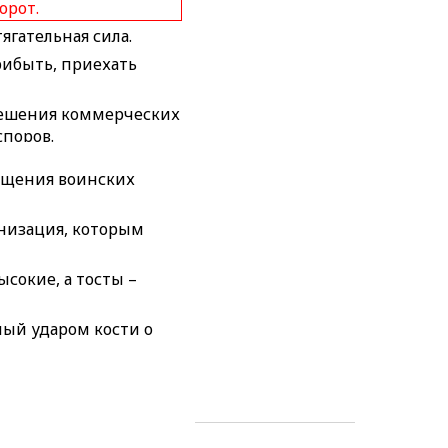
орот.
ягательная сила.
ибыть, приехать
ешения коммерческих
поров.
е расследование
ещения воинских
ремещающийся в ходе
анизация, которым
 выработки.
дных поверьях:
ысокие, а тосты –
щий из могилы и
ых.
мый ударом кости о
рево с толстым
 западных штатах
нь.
 повозка на длинных
нках листьев