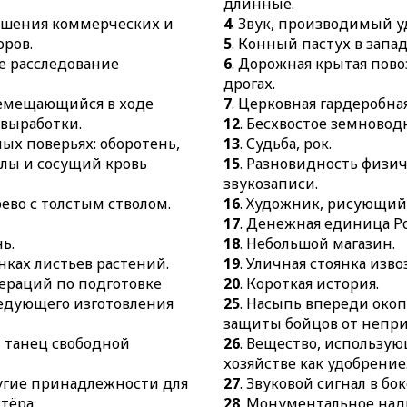
длинные.
28.
Монументально
предприятия.
решения коммерческих и
4
. Звук, производимый у
сооружение.
39.
Художественный
ров.
5
. Конный пастух в запа
30.
Ледяная гора.
основанный на чр
е расследование
6
. Дорожная крытая пов
32.
Способность ок
преувеличении.
дрогах.
на окружающих.
ремещающийся в ходе
7
. Церковная гардеробная
40.
Вид специально
33.
Графический си
 выработки.
12
. Бесхвостое земновод
41.
Лицо монеты.
математических, х
дных поверьях: оборотень,
13
. Судьба, рок.
формулах.
лы и сосущий кровь
15
. Разновидность физич
звукозаписи.
34.
Единица измере
рево с толстым стволом.
16
. Художник, рисующий 
37.
Лёгкое пирожно
17
. Денежная единица Р
нь.
18
. Небольшой магазин.
нках листьев растений.
19
. Уличная стоянка изво
пераций по подготовке
20
. Короткая история.
ледующего изготовления
25
. Насыпь впереди око
защиты бойцов от неприя
 танец свободной
26
. Вещество, использую
хозяйстве как удобрение
угие принадлежности для
27
. Звуковой сигнал в бок
тёра.
28
. Монументальное над