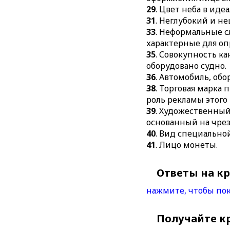
29
. Цвет неба в иде
31
. Неглубокий и н
33
. Неформальные с
характерные для оп
35
. Совокупность к
оборудовано судно.
36
. Автомобиль, об
38
. Торговая марка
роль рекламы этого
39
. Художественный
основанный на чре
40
. Вид специально
41
. Лицо монеты.
Ответы на к
нажмите, чтобы пок
Получайте к