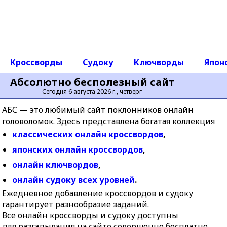
Реклама в Интернет
|
Все Кулички
Кроссворды
Судоку
Ключворды
Япон
Абсолютно бесполезный сайт
Сегодня 6 августа 2026 г., четверг
АБС — это любимый сайт поклонников онлайн
головоломок. Здесь представлена богатая коллекция
классических онлайн кроссвордов
,
японских онлайн кроссвордов
,
онлайн ключвордов
,
онлайн судоку всех уровней
.
Ежедневное добавление кроссвордов и судоку
гарантирует разнообразие заданий.
Все онлайн кроссворды и судоку доступны
для разгадывания на сайте совершенно бесплатно.